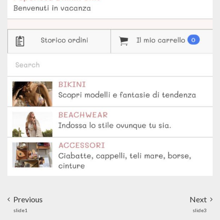
Previous
Next
slide1
slide3