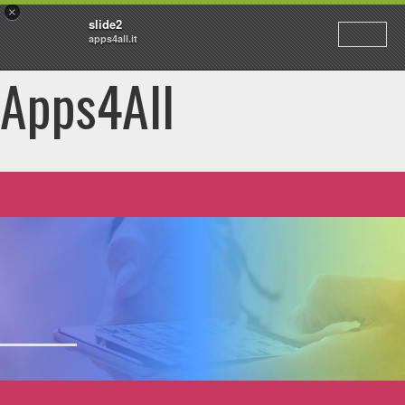
×
slide2
apps4all.it
Apps4All