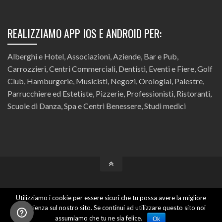
REALIZZIAMO APP IOS E ANDROID PER:
Alberghi e Hotel, Associazioni, Aziende, Bar e Pub,
Carrozzieri, Centri Commerciali, Dentisti, Eventi e Fiere, Golf
Club, Hamburgerie, Musicisti, Negozi, Orologiai, Palestre,
Parrucchiere ed Estetiste, Pizzerie, Professionisti, Ristoranti,
Scuole di Danza, Spa e Centri Benessere, Studi medici
Apps4all is a Portalidea's project
Utilizziamo i cookie per essere sicuri che tu possa avere la migliore
VAT IT04167960402 - Via Gorizia, 18 - 47122 Forlì (FC) - Tel. +39 0543 543210
esperienza sul nostro sito. Se continui ad utilizzare questo sito noi
assumiamo che tu ne sia felice.
Ok