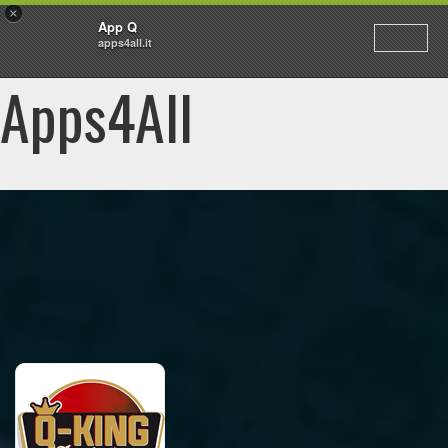
×
App Q
apps4all.it
Apps4All